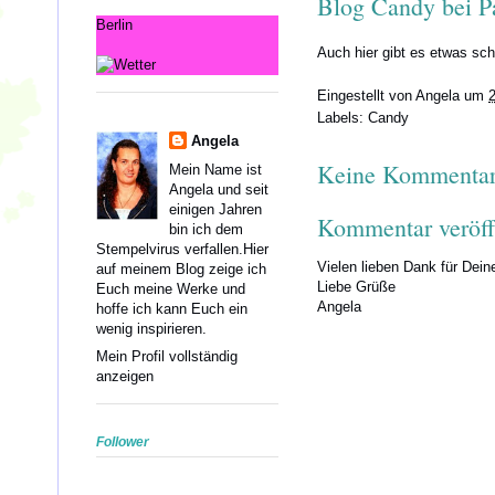
Blog Candy bei P
Berlin
Auch hier gibt es etwas s
Eingestellt von
Angela
um
Labels:
Candy
Angela
Keine Kommentar
Mein Name ist
Angela und seit
einigen Jahren
Kommentar veröff
bin ich dem
Stempelvirus verfallen.Hier
Vielen lieben Dank für Dei
auf meinem Blog zeige ich
Liebe Grüße
Euch meine Werke und
Angela
hoffe ich kann Euch ein
wenig inspirieren.
Mein Profil vollständig
anzeigen
Follower