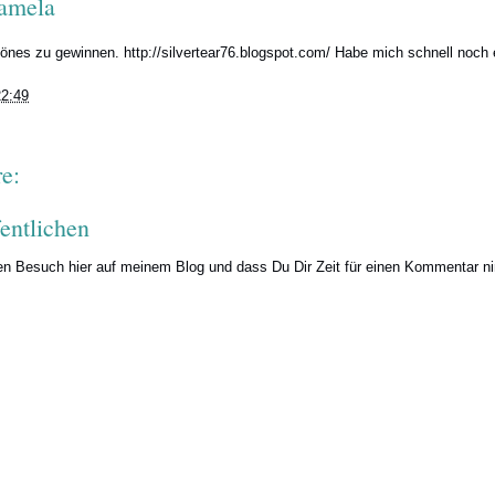
amela
chönes zu gewinnen.
http://silvertear76.blogspot.com/
Habe mich schnell noch 
22:49
e:
entlichen
nen Besuch hier auf meinem Blog und dass Du Dir Zeit für einen Kommentar n