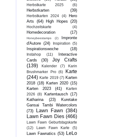
Herbstkarte 2025
(6)
Herbstkarten
(39)
Hero
Herbstkarten 2024
(4)
Arts
(64)
High Hopes
(20)
Hochzeitskarte
(4)
Homedecoration
(17)
Impronte
Honeybeestamps
(2)
d'Autore
(24)
Inspiration
(5)
Inspirationswoche
(18)
Interactive
Instahop
(11)
Joy Crafts
Cards
(30)
(139)
Kalender
(7)
Karin
Karte
Brushmarker Pro
(6)
(244)
Karten
Karte 2019
(7)
2018
(18)
Karten 2020
(15)
Karten 2023
(41)
Karten
Kartentausch
(17)
2026
(8)
Katharina
(23)
Kuretake
Gansai Tambi Watercolors
Lawn Fawn
(384)
(73)
Lawn Fawn Dies
(466)
Lawn Fawn Geburtstagskarte
(12)
Lawn Fawn Karte
(5)
LeLo
Lawn Fawnatics
(53)