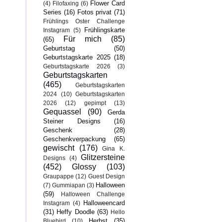
Flower Card
(4)
Filofaxing
(6)
Series
(16)
Fotos privat
(71)
Frühlings Oster Challenge
Frühlingskarte
Instagram
(5)
Für mich
(85)
(65)
Geburtstag
(50)
Geburtstagskarte 2025
(18)
Geburtstagskarte 2026
(3)
Geburtstagskarten
(465)
Geburtstagskarten
2024
(10)
Geburtstagskarten
2026
(12)
gepimpt
(13)
Gequassel
(90)
Gerda
Steiner Designs
(16)
Geschenk
(28)
Geschenkverpackung
(65)
gewischt
(176)
Gina K.
Glitzersteine
Designs
(4)
(452)
Glossy
(103)
Graupappe
(12)
Guest Design
Halloween
(7)
Gummiapan
(3)
(59)
Halloween Challenge
Halloweencard
Instagram
(4)
(31)
Heffy Doodle
(63)
Hello
Herbst
(35)
Bluebird
(10)