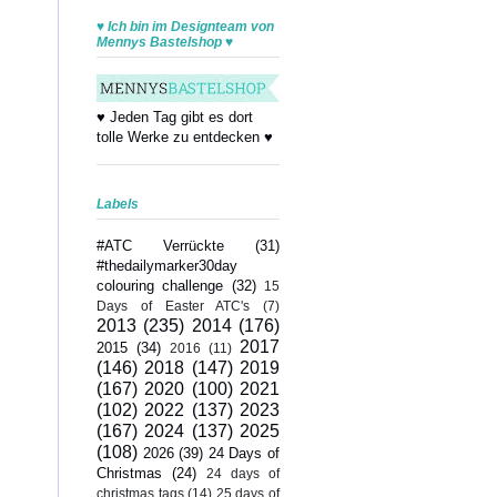
♥ Ich bin im Designteam von
Mennys Bastelshop ♥
♥ Jeden Tag gibt es dort
tolle Werke zu entdecken ♥
Labels
#ATC Verrückte
(31)
#thedailymarker30day
colouring challenge
(32)
15
Days of Easter ATC's
(7)
2013
(235)
2014
(176)
2017
2015
(34)
2016
(11)
(146)
2018
(147)
2019
(167)
2020
(100)
2021
(102)
2022
(137)
2023
(167)
2024
(137)
2025
(108)
2026
(39)
24 Days of
Christmas
(24)
24 days of
christmas tags
(14)
25 days of