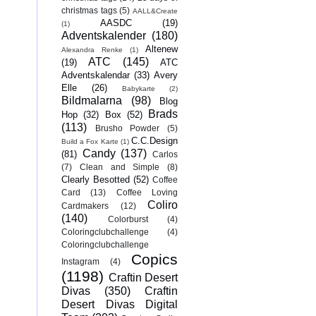
christmas tags
(5)
AALL&Create
AASDC
(19)
(1)
Adventskalender
(180)
Altenew
Alexandra Renke
(1)
ATC
(145)
(19)
ATC
Adventskalendar
(33)
Avery
Elle
(26)
Babykarte
(2)
Bildmalarna
(98)
Blog
Brads
Hop
(32)
Box
(52)
(113)
Brusho Powder
(5)
C.C.Design
Build a Fox Karte
(1)
Candy
(137)
(81)
Carlos
(7)
Clean and Simple
(8)
Clearly Besotted
(52)
Coffee
Card
(13)
Coffee Loving
Coliro
Cardmakers
(12)
(140)
Colorburst
(4)
Coloringclubchallenge
(4)
Coloringclubchallenge
Copics
Instagram
(4)
(1198)
Craftin Desert
Divas
(350)
Craftin
Desert Divas Digital