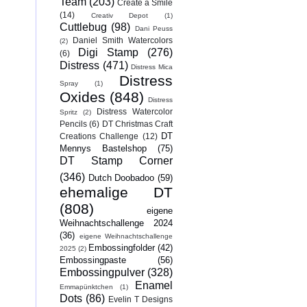
Team
(203)
Create a Smile
(14)
Creativ Depot
(1)
Cuttlebug
(98)
Dani Peuss
Daniel Smith Watercolors
(2)
Digi Stamp
(276)
(6)
Distress
(471)
Distress Mica
Distress
Spray
(1)
Oxides
(848)
Distress
Distress Watercolor
Spritz
(2)
Pencils
(6)
DT Christmas Craft
DT
Creations Challenge
(12)
Mennys Bastelshop
(75)
DT Stamp Corner
(346)
Dutch Doobadoo
(59)
ehemalige DT
(808)
eigene
Weihnachtschallenge 2024
(36)
eigene Weihnachtschallenge
Embossingfolder
(42)
2025
(2)
Embossingpaste
(56)
Embossingpulver
(328)
Enamel
Emmapünktchen
(1)
Dots
(86)
Evelin T Designs